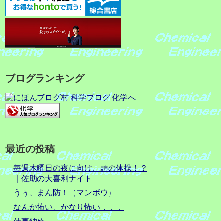
ブログランキング
最近の投稿
毎週木曜日の夜に向け、頭の体操！？
｜佐助の大喜利ナイト
うぅ、まん防！（マンボウ）
なんか怖い、かなり怖い．．．