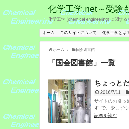
化学工学.net～受
化学工学 (chemical engineeri
ホーム
このサイトについて
化学工学とは
ホーム
国会図書館
「
国会図書館
」
一覧
ちょっと
2016/7/11
サイトのお引っ
す で、少しずつ
記事を読む