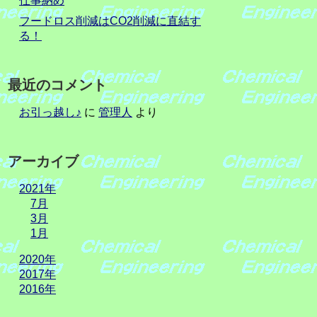
仕事納め
フードロス削減はCO2削減に直結す
る！
最近のコメント
お引っ越し♪
に
管理人
より
アーカイブ
2021年
7月
3月
1月
2020年
2017年
2016年