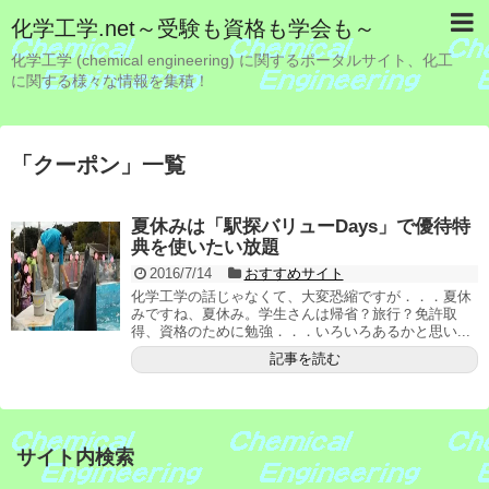
化学工学.net～受験も資格も学会も～
化学工学 (chemical engineering) に関するポータルサイト、化工
に関する様々な情報を集積！
「
クーポン
」
一覧
夏休みは「駅探バリューDays」で優待特
典を使いたい放題
2016/7/14
おすすめサイト
化学工学の話じゃなくて、大変恐縮ですが．．．夏休
みですね、夏休み。学生さんは帰省？旅行？免許取
得、資格のために勉強．．．いろいろあるかと思い...
記事を読む
サイト内検索