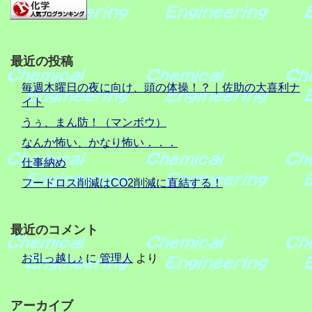
最近の投稿
毎週木曜日の夜に向け、頭の体操！？｜佐助の大喜利ナ
イト
うぅ、まん防！（マンボウ）
なんか怖い、かなり怖い．．．
仕事納め
フードロス削減はCO2削減に直結する！
最近のコメント
お引っ越し♪
に
管理人
より
アーカイブ