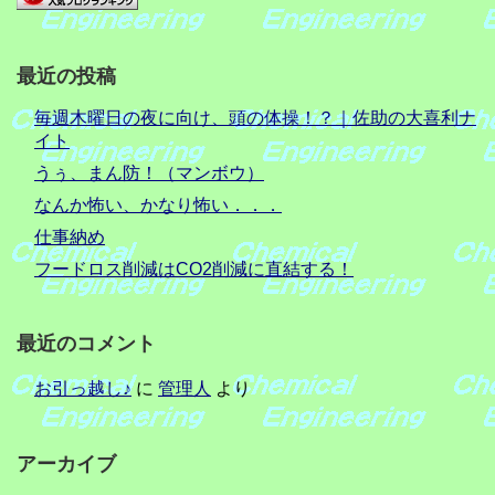
最近の投稿
毎週木曜日の夜に向け、頭の体操！？｜佐助の大喜利ナ
イト
うぅ、まん防！（マンボウ）
なんか怖い、かなり怖い．．．
仕事納め
フードロス削減はCO2削減に直結する！
最近のコメント
お引っ越し♪
に
管理人
より
アーカイブ