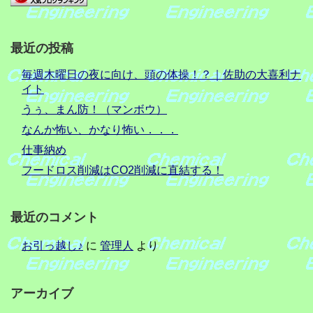
最近の投稿
毎週木曜日の夜に向け、頭の体操！？｜佐助の大喜利ナ
イト
うぅ、まん防！（マンボウ）
なんか怖い、かなり怖い．．．
仕事納め
フードロス削減はCO2削減に直結する！
最近のコメント
お引っ越し♪
に
管理人
より
アーカイブ