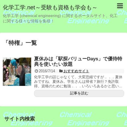
化学工学.net～受験も資格も学会も～
化学工学 (chemical engineering) に関するポータルサイト、化工
に関する様々な情報を集積！
「
特権
」
一覧
夏休みは「駅探バリューDays」で優待特
典を使いたい放題
2016/7/14
おすすめサイト
化学工学の話じゃなくて、大変恐縮ですが．．．夏休
みですね、夏休み。学生さんは帰省？旅行？免許取
得、資格のために勉強．．．いろいろあるかと思い...
記事を読む
サイト内検索