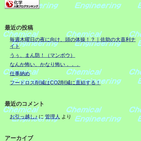
最近の投稿
毎週木曜日の夜に向け、頭の体操！？｜佐助の大喜利ナ
イト
うぅ、まん防！（マンボウ）
なんか怖い、かなり怖い．．．
仕事納め
フードロス削減はCO2削減に直結する！
最近のコメント
お引っ越し♪
に
管理人
より
アーカイブ