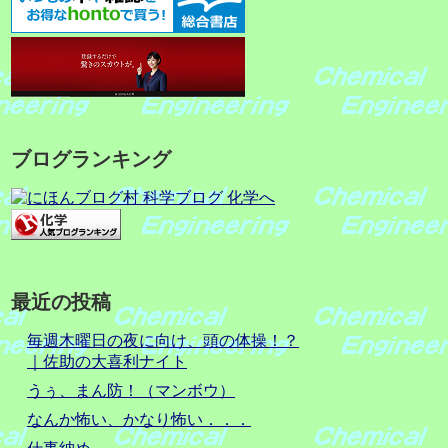
ブログランキング
最近の投稿
毎週木曜日の夜に向け、頭の体操！？
｜佐助の大喜利ナイト
うぅ、まん防！（マンボウ）
なんか怖い、かなり怖い．．．