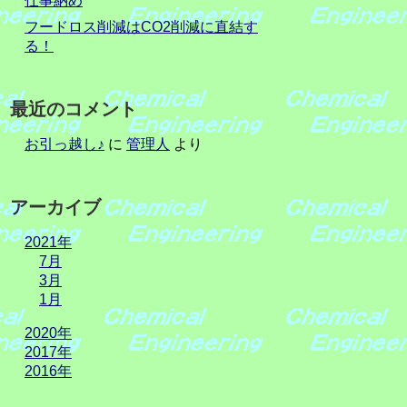
仕事納め
フードロス削減はCO2削減に直結す
る！
最近のコメント
お引っ越し♪
に
管理人
より
アーカイブ
2021年
7月
3月
1月
2020年
2017年
2016年