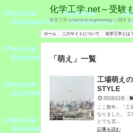
化学工学.net～受
化学工学 (chemical engineeri
ホーム
このサイトについて
化学工学とは
「
萌え
」
一覧
工場萌えのカ
STYLE
2016/11/9
ここ数年、「工
なりました。 
とでも言...
記事を読む